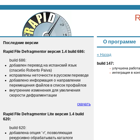
R
О программе
Последние версии
Rapid File Defragmentor версия 1.4 build 686:
« Назад
build 686:
build 147:
добавлен перевод на испанский язык
улучшена работ
(спасибо Roberto Paiva)
интеграция в кон
исправлены неточности в русском переводе
добавлено информация о направлении
перемещения файлов в список профайлов
внутренние изменения для увеличения
скорости дефрагментации
скачать
Rapid File Defragmentor Lite версия 1.4 build
620:
build 620:
добавлена опция '-r', позволяющая
рекурсивно обрабатывать каталоги