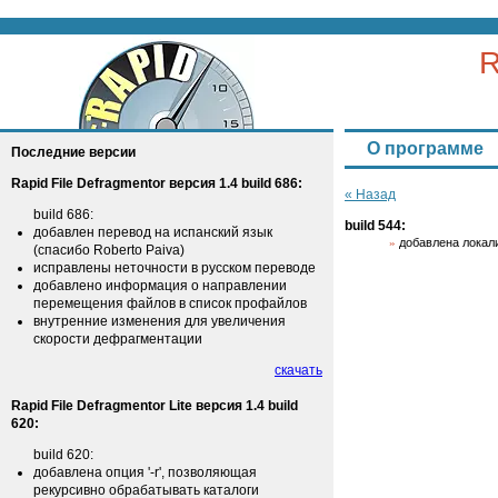
R
О программе
Последние версии
Rapid File Defragmentor версия 1.4 build 686:
« Назад
build 686:
build 544:
добавлен перевод на испанский язык
добавлена локали
(спасибо Roberto Paiva)
исправлены неточности в русском переводе
добавлено информация о направлении
перемещения файлов в список профайлов
внутренние изменения для увеличения
скорости дефрагментации
скачать
Rapid File Defragmentor Lite версия 1.4 build
620:
build 620:
добавлена опция '-r', позволяющая
рекурсивно обрабатывать каталоги