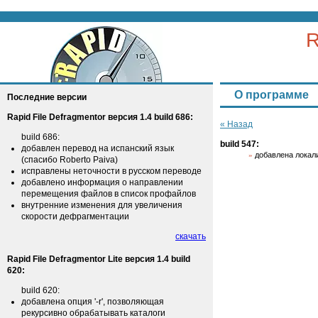
R
О программе
Последние версии
Rapid File Defragmentor версия 1.4 build 686:
« Назад
build 686:
build 547:
добавлен перевод на испанский язык
добавлена локали
(спасибо Roberto Paiva)
исправлены неточности в русском переводе
добавлено информация о направлении
перемещения файлов в список профайлов
внутренние изменения для увеличения
скорости дефрагментации
скачать
Rapid File Defragmentor Lite версия 1.4 build
620:
build 620:
добавлена опция '-r', позволяющая
рекурсивно обрабатывать каталоги