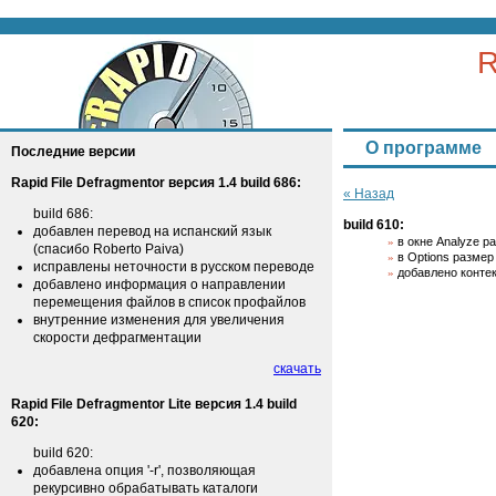
R
О программе
Последние версии
Rapid File Defragmentor версия 1.4 build 686:
« Назад
build 686:
build 610:
добавлен перевод на испанский язык
в окне Analyze 
(спасибо Roberto Paiva)
в Options размер
исправлены неточности в русском переводе
добавлено контекс
добавлено информация о направлении
перемещения файлов в список профайлов
внутренние изменения для увеличения
скорости дефрагментации
скачать
Rapid File Defragmentor Lite версия 1.4 build
620:
build 620:
добавлена опция '-r', позволяющая
рекурсивно обрабатывать каталоги